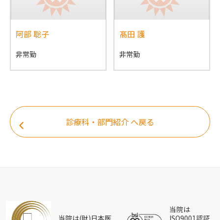
阿部 聡子
髙田 護
非常勤
非常勤
診療科・部門紹介 へ戻る
当院は
当院は(財)日本医
ISO9001認証