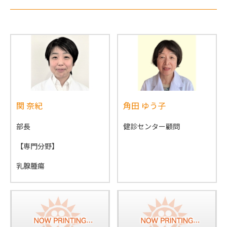
関 奈紀
角田 ゆう子
部長
健診センター顧問
【専門分野】
乳腺腫瘍