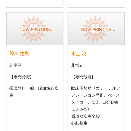
鈴木 建則
水上 暁
非常勤
非常勤
【専門分野】
【専門分野】
循環器科一般、虚血性心疾
臨床不整脈（カテーテルア
患
ブレーション手術、ペース
メーカー、ICD、CRTD植
え込み術）
循環器疾患全般
心肺蘇生