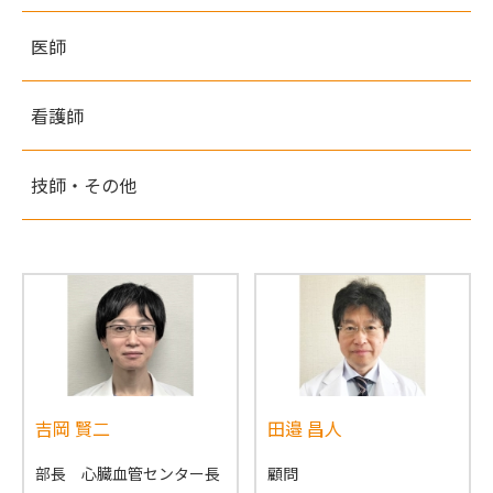
医師
看護師
技師・その他
吉岡 賢二
田邉 昌人
部長 心臓血管センター長
顧問